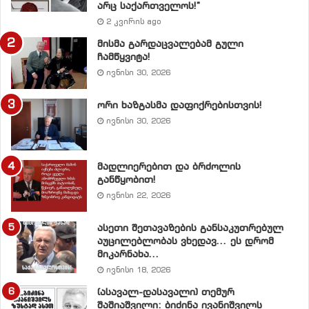
არც საქართველოს!”
სასამართლო პროცესი, როგორც საქართველოში,
2 კვირის ago
ასევე პოსტსაბჭოთა სივრცეში, დამოუკიდებელი და
მისმა გარდაცვალებამ გული
აბსოლუტურად ობიექტური სასამართლო პროცესის
ჩამწყვიტა!
პრეცენდენტი უნდა გახდეს, სადაც საზოგადოებრიობა
ივნისი 30, 2026
თავის თავზე მსაჯულის როლს აიღებს, დაცვასა და
ბრალდებას კი პროფესიონალი იურისტები
ორი ხაზგასმა დაფიქრებისთვის!
განახორციელებენ.
ივნისი 30, 2026
3. ფორმა
მადლიერებით და ბრძოლის
პროცესი უნდა ჩატარდეს ისე, როგორც ეს მიღებულია
განწყობით!
საერთაშორისო სამართლებრივი ნორმებით.
ივნისი 22, 2026
პროცესის მსვლელობა უნდა გაშუქდეს პირდაპირ
ასეთი შეთავაზების განსაკუთრებულ
ეთერში.
აუცილებლობას ვხედავ… ეს დრომ
მიკარნახა…
საბრალდებო სკამი, წარწერით -“ხელისუფლება”,
ივნისი 18, 2026
თავისუფალი იქნება. მოსამართლეები და ბრალდების
(ასავალ-დასავალი) თემურ
მხარე შეირჩევა კვალიფიციურობის და პოლიტიკურად
შაშიაშვილი: ბიძინა ივანიშვილს