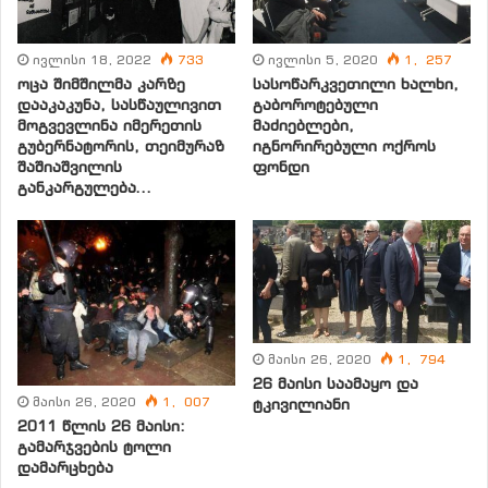
ხელისუფლების გასამართლების თაობაზე.
ივლისი 18, 2022
733
ივლისი 5, 2020
1, 257
“ხალხი ასამართლებს… “
ოცა შიმშილმა კარზე
სასოწარკვეთილი ხალხი,
დააკაკუნა, სასწაულივით
გაბოროტებული
(პროექტი)
მოგვევლინა იმერეთის
მაძიებლები,
გუბერნატორის, თეიმურაზ
იგნორირებული ოქროს
I თეორიული ნაწილი
შაშიაშვილის
ფონდი
განკარგულება…
1. თეორია
თავისუფლების, მშვიდობისა და შესაბამისად
დემოკრატიისათვის პირველად აუცილებლობას
ქვეყანაში სამართლის უზენაესობა წარმოადგენს,
რომელიც შეუძლებელია იმ შემთხვევაში, როცა
მაისი 26, 2020
1, 794
ხელისუფლების აღმასრულებელი, საკანონმდებელო
26 მაისი საამაყო და
მაისი 26, 2020
1, 007
ტკივილიანი
და სასამართლო განშტოებები რეალურად
2011 წლის 26 მაისი:
დამოუკიდებლები არ არიან და ერთ პიროვნებას (ან
გამარჯვების ტოლი
თუნდაც კლანურ ან პარტიულ ჯგუფს) ექვემდებარებიან.
დამარცხება