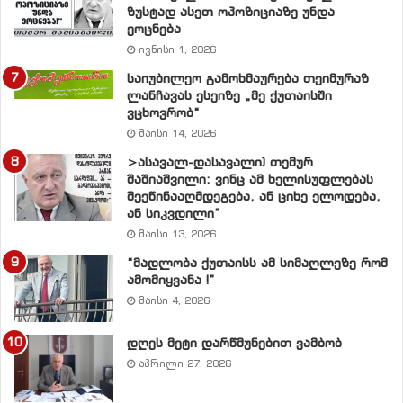
ნეიტრალურობის ნიშნით, დაცვის მხარის
ზუსტად ასეთ ოპოზიციაზე უნდა
ეოცნება
დაკომპლექტების პრიორიტეტი მიენიჭება
ივნისი 1, 2026
ხელისუფლებას (ხელისუფლებისადმი ლოიალურად
საიუბილეო გამოხმაურება თეიმურაზ
განწყობილი იურისტები), ნაფიცი მსაჯულების როლს
ლანჩავას ესეიზე „მე ქუთაისში
თავის თავზე საზოგადოებისთვის ცნობილი და
ვცხოვრობ“
პატივცემული ადამიანები აიღებენ.
მაისი 14, 2026
>ასავალ-დასავალი) თემურ
პირდაპირი ტელეეთერის პირობებში, “მთავარ
შაშიაშვილი: ვინც ამ ხელისუფლებას
შეეწინააღმდეგება, ან ციხე ელოდება,
მსაჯულს” ანუ ხალხს, საშუალება მიეცემა ჩაერთოს
ან სიკვდილი”
ინტერაქტიულ გამოკითხვაში და პასუხი გასცეს
მაისი 13, 2026
კითხვაზე – დამნაშავედ მიაჩნია თუ არა
“მადლობა ქუთაისს ამ სიმაღლეზე რომ
“ბრალდებული” ანუ ხელისუფლება. ს.მ.ს.პასუხების
ამომიყვანა !”
დინამიკა აისახება ტელეეკრანებზე, იწარმოებს
მაისი 4, 2026
საზოგადოებრივი აზრის მონიტორინგი და განაჩენს
საზოგადოებავე გამოიტანს, რადგან რეალური
დღეს მეტი დარწმუნებით ვამბობ
დემოკრატიულობის პირობებში სწორედ მას ეკუთვნის
აპრილი 27, 2026
ბოლო სიტყვა ანუ დასკვნის გამოტანის უფლება.