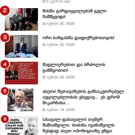
2 კვირის ago
5. აღიარებული იქნას საკუთრების ხელშეუხებლობა.
მისმა გარდაცვალებამ გული
მოხდეს წართმეული ქონების უპირობოდ დაბრუნება.
ჩამწყვიტა!
ივნისი 30, 2026
6. საზოგადოებრივი ტელევიზია დაუბრუნდეს
საზოგადოებას, ტელეკომპანია ”იმედი” – მის ნამდვილ
ორი ხაზგასმა დაფიქრებისთვის!
მეპატრონეს.
ივნისი 30, 2026
7. ახალი კონსტიტუციის მიღებამდე შეჩერდეს ქვეყნის
მადლიერებით და ბრძოლის
ბუნებრივ სიმდიდრეებზე ლიცენზიების გაცემა და
განწყობით!
სტრატეგიული ობიექტების პრივატიზაცია .
ივნისი 22, 2026
8. ყოველთვიურად გამოქვეყნდეს ყველა დონის
ასეთი შეთავაზების განსაკუთრებულ
აუცილებლობას ვხედავ… ეს დრომ
(სახელმწიფო, მხარე, ქალაქი, რაიონი) ბიუჯეტში
მიკარნახა…
შესული თანხების მოცულობა, წყაროები და სრული
ივნისი 18, 2026
ინფორმაცია მათი ხარჯვის შესახებ.
(ასავალ-დასავალი) თემურ
შაშიაშვილი: ბიძინა ივანიშვილს
9. ექსპერტთა მონაწილეობით (პარიტეტულ
ზუსტად ასეთ ოპოზიციაზე უნდა