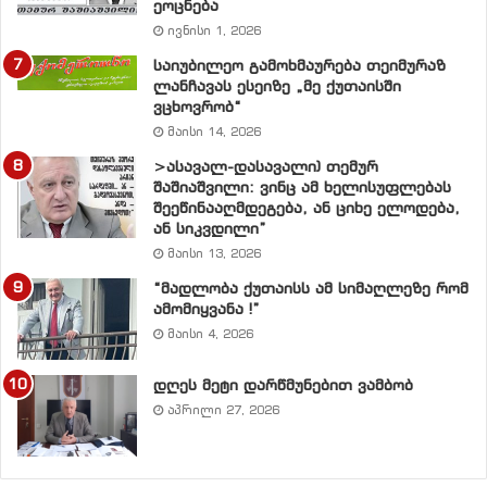
ეოცნება
პრინციპებზე) შესწავლილი იქნას : პურზე, შაქარზე,
ივნისი 1, 2026
საერთოდ პირველადი მოხმარების საკვებ
პროდუქტებზე, სამედიცინო მომსახურებაზე,
საიუბილეო გამოხმაურება თეიმურაზ
ლანჩავას ესეიზე „მე ქუთაისში
მედიკამენტებზე, ტრანსპორტზე, სატელეფონო
ვცხოვრობ“
მომსახურებაზე, საწვავზე, გაზზე, ელექტროენერგიაზე
მაისი 14, 2026
დაწესებული ფასების საფუძვლიანობა. (ზედაპირული
>ასავალ-დასავალი) თემურ
ანალიზითაც ჩანს, რომ ზრდა ხელოვნურია და
შაშიაშვილი: ვინც ამ ხელისუფლებას
შეიძლება ფასების განახევრება).
შეეწინააღმდეგება, ან ციხე ელოდება,
ან სიკვდილი”
მაისი 13, 2026
10. გაანალიზდეს (ოპოზიციის მონაწილეობით)
კომერციულ ბანკებსა და მოსახლეობას შორის
“მადლობა ქუთაისს ამ სიმაღლეზე რომ
ამომიყვანა !”
წარმოქმნილი პრობლემები და მოხდეს მათი
მაისი 4, 2026
დარეგულირება სხვა ქვეყნების გამოცდილების
გათვალისწინებით.
დღეს მეტი დარწმუნებით ვამბობ
აპრილი 27, 2026
11. გაანალიზდეს საბანკო სესხების არსებული
საკრედიტო განაკვეთები, ზრდის რეალური
ფაქტორები. სახელმწიფომ ევროპული