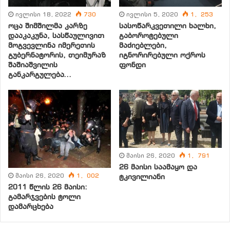
• პენსია ;
ივლისი 18, 2022
730
ივლისი 5, 2020
1, 253
• მინიმალური ხელფასი;
ოცა შიმშილმა კარზე
სასოწარკვეთილი ხალხი,
• ლტოლვილთა შემწეობა;
დააკაკუნა, სასწაულივით
გაბოროტებული
• უმუშევართა შემწეობა;
მოგვევლინა იმერეთის
მაძიებლები,
გუბერნატორის, თეიმურაზ
იგნორირებული ოქროს
• სტიპენდია
შაშიაშვილის
ფონდი
განკარგულება…
გაუტოლდეს საარსებო მინიმუმს. საარსებო მინიმუმი
განისაზღვროს დამოუკიდებელ ექსპერტთა მიერ
მსოფლიოში მიღებული პრინციპების საფუძველზე ;
2. დადგინდეს, რომ სახელმწიფო ბიუჯეტიდან და
სახელმწიფო დაწესებულებებში გასაცემი
მაისი 26, 2020
1, 791
მაქსიმალური ხელფასი არ შეიძლება იყოს
26 მაისი საამაყო და
მინიმალურზე (მათ შორის პენსიაზე) 20-ჯერ მეტი;
მაისი 26, 2020
1, 002
ტკივილიანი
2011 წლის 26 მაისი:
გამარჯვების ტოლი
3. მოხდეს პოლიტპატიმრების უპირობო
დამარცხება
განთავისუფლება;