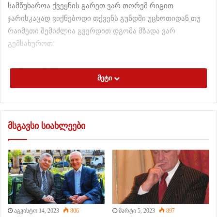
სამწუხაროა ქვეყნის გარეთ ვარ თორემ რიგით
ჯარისკაცად ვიქნებოდი თქვენს გუნდში უცხოთიდან თუ
რაიმეთი შემიძლია გვერდით დგომა მზადა ვარ
გემსახუროთ!
მამუკა აბდალაძე
მეტი
Rate this post
გაზია
რება
მსგავსი სიახლეები
აგვისტო 14, 2023
806
მარტი 5, 2023
897