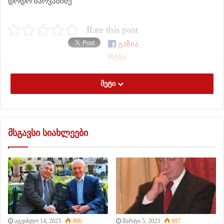
დოდო შარვაშიძე
Rate this post
გაზია
რება
მეტი
მსგავსი სიახლეები
აგვისტო 14, 2023
806
მარტი 5, 2023
897