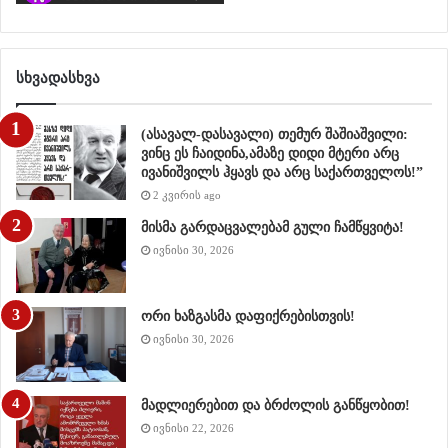
შეგონება:
“ს
აკუთარი სისხლის ფასად თავისუფლებისთვის
სხვადასხვა
გაგათავისუფლად იესომ და ნუ იქნებით ადამიანთა
მონები”
(ასავალ-დასავალი) თემურ შაშიაშვილი:
ვინც ეს ჩაიდინა,ამაზე დიდი მტერი არც
ბრძოლას დღეს განსაკუთრებულად აქვს აზრი!
ივანიშვილს ჰყავს და არც საქართველოს!”
2 კვირის ago
Rate this post
მისმა გარდაცვალებამ გული ჩამწყვიტა!
გაზია
ივნისი 30, 2026
რება
ორი ხაზგასმა დაფიქრებისთვის!
ივნისი 30, 2026
მადლიერებით და ბრძოლის განწყობით!
ივნისი 22, 2026