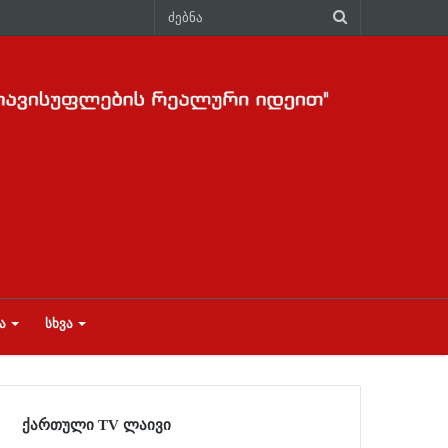
Ა
ᲡᲮᲕᲐ
ქართული TV ლაივი