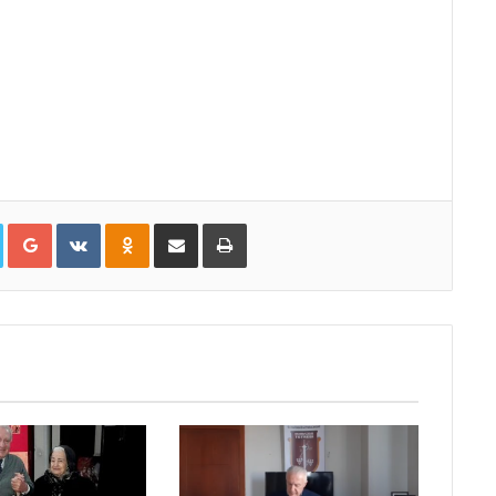
Twitter
Google+
VKontakte
Odnoklassniki
Share via Email
პრინტი