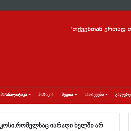
ᲛᲐ/ᲐᲜᲐᲚᲘᲢᲘᲙᲐ
ᲞᲝᲖᲘᲪᲘᲐ
ᲛᲔᲓᲘᲐ
ᲡᲐᲗᲐᲕᲔᲔᲑᲘ
ᲒᲐᲚᲔᲠᲔ
იკოსი,რომელსაც იარაღი ხელში არ