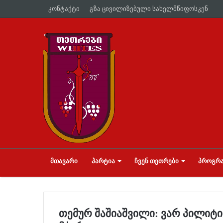
კონტაქტი
გზა ცივილიზებული სახელმწიფოსკენ
ᲛᲗᲐᲕᲐᲠᲘ
ᲞᲐᲠᲢᲘᲐ
ᲩᲕᲔᲜ ᲗᲔᲗᲠᲔᲑᲘ
ᲞᲠᲝᲒᲠᲐ
თემურ შაშიაშვილი: ვარ პილიტ