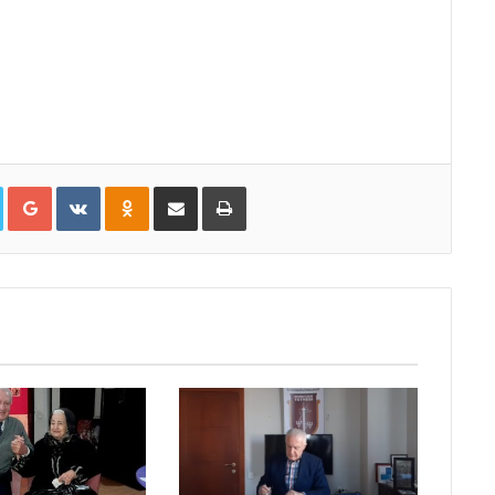
Twitter
Google+
VKontakte
Odnoklassniki
Share via Email
პრინტი