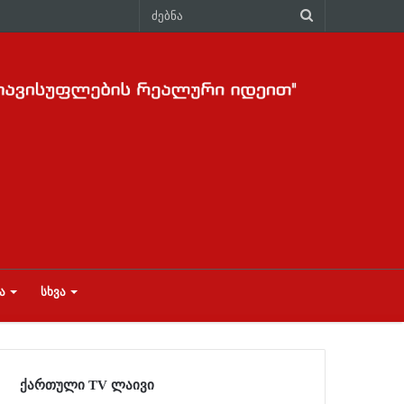
Ა
ᲡᲮᲕᲐ
ქართული TV ლაივი