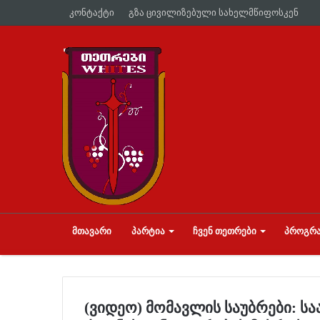
კონტაქტი
გზა ცივილიზებული სახელმწიფოსკენ
ᲛᲗᲐᲕᲐᲠᲘ
ᲞᲐᲠᲢᲘᲐ
ᲩᲕᲔᲜ ᲗᲔᲗᲠᲔᲑᲘ
ᲞᲠᲝᲒᲠᲐ
(ვიდეო) მომავლის საუბრები: ს