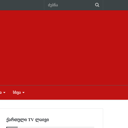
Ა
ᲡᲮᲕᲐ
ქართული TV ლაივი