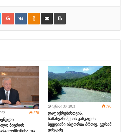
Twitter
Google+
VKontakte
Odnoklassniki
Share via Email
პრინტი
ივნისი 30, 2021
790
022
878
დაფიქრებისთვის.
ნამახვანიჰესის კასკადის
ოვნული
სევდიანი ისტორია პროფ. გურამ
ბლო ბიუროს
ცინცაძე
აჭა-ლეჩხუმისა და