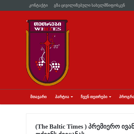
კონტაქტი
გზა ცივილიზებული სახელმწიფოსკენ
ᲛᲗᲐᲕᲐᲠᲘ
ᲞᲐᲠᲢᲘᲐ
ᲩᲕᲔᲜ ᲗᲔᲗᲠᲔᲑᲘ
ᲞᲠᲝᲒᲠᲐ
(The Baltic Times ) პრემიერო ი