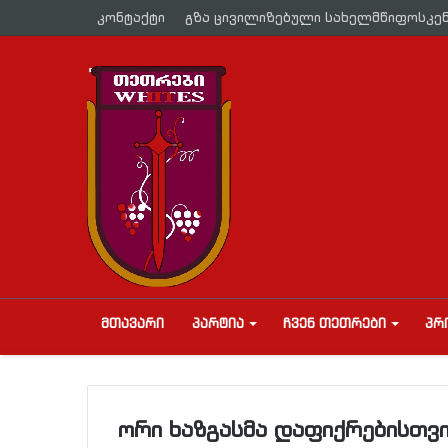
კონტაქტი
გზა ცივილიზებული სახელმწიფოსკე
ᲛᲗᲐᲕᲐᲠᲘ
ᲞᲐᲠᲢᲘᲐ
ᲩᲕᲔᲜ ᲗᲔᲗᲠᲔᲑᲘ
ᲞᲠ
ორი ხაზგასმა დაფიქრებისთვი