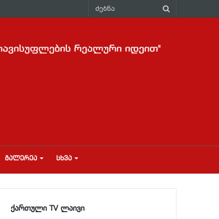
ᲒᲐᲚᲔᲠᲔᲐ
ᲡᲮᲕᲐ
ქართული TV ლაივი