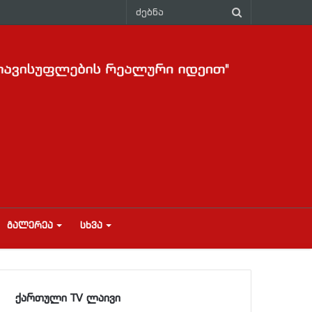
ᲒᲐᲚᲔᲠᲔᲐ
ᲡᲮᲕᲐ
ქართული TV ლაივი