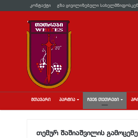
კონტაქტი
გზა ცივილიზებული სახელმწიფოსკე
ᲛᲗᲐᲕᲐᲠᲘ
ᲞᲐᲠᲢᲘᲐ
ᲩᲕᲔᲜ ᲗᲔᲗᲠᲔᲑᲘ
ᲞᲠ
თემურ შაშიაშვილის გამოცემე