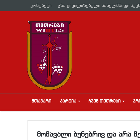
კონტაქტი
გზა ცივილიზებული სახელმწიფოსკე
ᲛᲗᲐᲕᲐᲠᲘ
ᲞᲐᲠᲢᲘᲐ
ᲩᲕᲔᲜ ᲗᲔᲗᲠᲔᲑᲘ
ᲞᲠ
მომავალი ბუნებრივ და არა მ