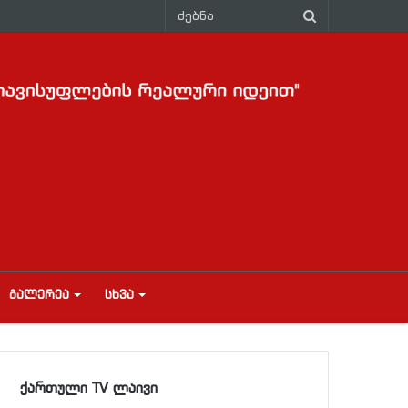
ᲒᲐᲚᲔᲠᲔᲐ
ᲡᲮᲕᲐ
ქართული TV ლაივი