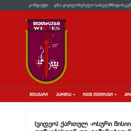
კონტაქტი
გზა ცივილიზებული სახელმწიფოსკე
ᲛᲗᲐᲕᲐᲠᲘ
ᲞᲐᲠᲢᲘᲐ
ᲩᲕᲔᲜ ᲗᲔᲗᲠᲔᲑᲘ
ᲞᲠ
(ვიდეო) ქართულ -ოსური მისიი