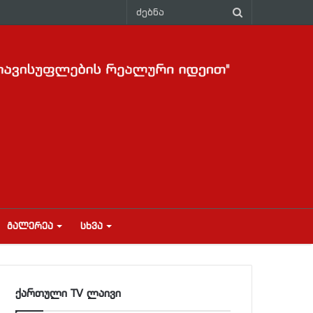
ᲒᲐᲚᲔᲠᲔᲐ
ᲡᲮᲕᲐ
ქართული TV ლაივი