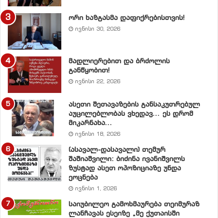
ორი ხაზგასმა დაფიქრებისთვის!
ეროვნული ძალების კონსოლიდაცია ამჟამინდელი
ივნისი 30, 2026
საქართველოს მთავარი გამოწვევა.
ქრისტიანობის სახელმწიფო რელიგიად
მადლიერებით და ბრძოლის
განწყობით!
გამოცხადებით ქართველი ერი საუკუნეების წინ გახდა
ივნისი 22, 2026
ცივილიზებული დასავლეთის ორგანული ნაწილი.
დიდმა დავით აღმაშენებელმა კი დააგვირგვინა
ასეთი შეთავაზების განსაკუთრებულ
წინაპართა მისწრაფება და საქართველო მსოფლიოს
აუცილებლობას ვხედავ… ეს დრომ
მიკარნახა…
ძლიერ სახელმწიფოდ აქცია, სახელმწიფოდ,
ივნისი 18, 2026
რომელმაც
დიდგორის ომით გადაარჩინა
ევროპული ცივილიზაცია.
(ასავალ-დასავალი) თემურ
შაშიაშვილი: ბიძინა ივანიშვილს
ზუსტად ასეთ ოპოზიციაზე უნდა
ვიმედოვნებთ, უახლოეს მომავალში ცივილიზებული
ეოცნება
მსოფლიო უკეთ დაინახავს ქართველი ერის
ივნისი 1, 2026
ისტორიულ მისწრაფებას, ჰქონდეს თავისი კულტურა,
საიუბილეო გამოხმაურება თეიმურაზ
თავისი სამწიგნობრო ენა, თავისი სახელმწიფო, სადაც
ლანჩავას ესეიზე „მე ქუთაისში