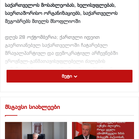
საქართველოს მოსახლეობას, ხელისუფლებას,
საერთაშორისო ორგანიზაციებს, საქართველოს
მეგობრებს მთელს მსოფლიოში
დღეს 28 ოქტომბერია; ქართული იდეით
გაერთიანებულ საქართველოში ჩატარებულ
მრავალპარტიულ და დემოკრატიულ არჩევნებში
ეროვნულ-განმათავისუფლებელი ძალების
გამარჯვების დღე,
დღე რომელმაც განსაზღვრა
მეტი
ქართული სახელმწიფოს მომავლის ორიენტირები და
პრაქტიკულად მოიტანა საქართველოს
დამოუკიდებლობა. მას შემდეგ 26 წელი გავიდა. ამ
სიმბოლურ დღეს, ჩვენ, ქვემორე ხელმომწერები –
მსგავსი სიახლეები
საქართველოს რესპუბლიკის უზენაესი საბჭოსა და
შემდგომი პარლამენტების წევრთა ერთი ჯგუფი,
ასევე, სამეცნიერო საზოგადოების წარმომადგენლები
– ვაცხადებთ: