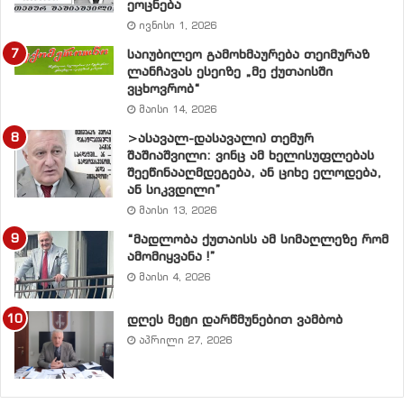
ეოცნება
სომხეთის ინვესტორთა პირველი სამეული ასეთია:
ივნისი 1, 2026
1. რუსეთი – 51,9 მილიონი დოლარი
საიუბილეო გამოხმაურება თეიმურაზ
ლანჩავას ესეიზე „მე ქუთაისში
ვცხოვრობ“
2. საფრანგეთი – 33,7 მილიონი დოლარი
მაისი 14, 2026
>ასავალ-დასავალი) თემურ
3. ჰოლანდია – 31,4 მილიონი დოლარი
შაშიაშვილი: ვინც ამ ხელისუფლებას
შეეწინააღმდეგება, ან ციხე ელოდება,
ან სიკვდილი”
მაისი 13, 2026
ეს არის რეალური ციფრები და ხელისუფლება კი
“მადლობა ქუთაისს ამ სიმაღლეზე რომ
ამომიყვანა !”
ხალხს ატყუებს.
მაისი 4, 2026
ეიძლება გვითხრან, ეს 2008 წლის აგვისტოს ომის და
დღეს მეტი დარწმუნებით ვამბობ
მსოფლიო კრიზისის შედეგიაო. ეს ასე არ არის და ეს
აპრილი 27, 2026
ანალიზითაც ჩანს. მიმდინარე წლის პირველ
კვარტალში გასული წლის შესაბამის პერიოდთან
შედარებითაც კი ინვესტიციები 42%-ით არის