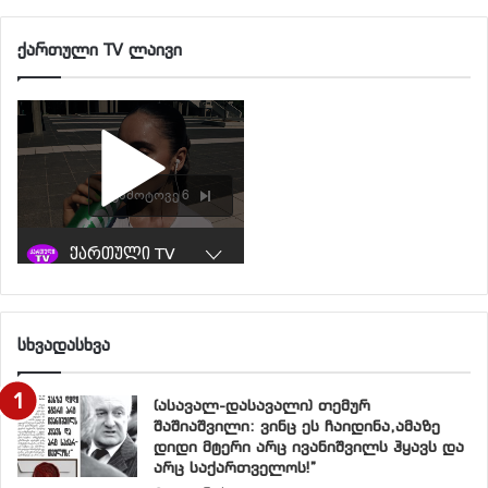
დოლარს გადააჭარბა, ხოლო
აზერბაიჯანში
– 500
მილიონის ფარგლებშია.
ქართული TV ლაივი
საქართველოში
მიმდინარე წლის პირველ
კვარტალში გასული წლის შესაბამის პერიოდთან
შედარებით ინვესტიციები 42%-ით შემცირდა, ამავე
პერიოდში
აზერბაიჯანში
68%-ით გაიზარდა.
დაფიქრებისათვის: წარმოგიდგენთ იმის ანალიზს, თუ
კავკასიის რომელ ქვეყანაში უცხოეთის რომელი
ქვეყნებიდან შედის ინვესტიციები და რა რაოდენობით.
დასკვნა მკითხველმა გააკეთოს.
სხვადასხვა
საქართველოს ინვესტორთა პირველი სამეული
ასეთია:
(ასავალ-დასავალი) თემურ
შაშიაშვილი: ვინც ეს ჩაიდინა,ამაზე
დიდი მტერი არც ივანიშვილს ჰყავს და
1. თურქეთი – 20,3 მილიონი დოლარი, 26,8%
არც საქართველოს!”