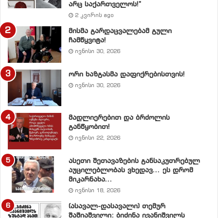
არც საქართველოს!”
ახალი პოლიტიკური ძალა თეთრი მოძრაობა
2 კვირის ago
,,თეთრები” არ ვუჭერთ მხარს ქვეყანაში პოლიტიკურ
მისმა გარდაცვალებამ გული
რადიკალიზაციას, მით უფრო ძალისმიერ
ჩამწყვიტა!
რადიკალიზაციას, რა გზასაც ხელისუფლება ადგას.
ივნისი 30, 2026
ჩვენ ვთვლით ამ სიტუაციაში გადამწყვეტია
ორი ხაზგასმა დაფიქრებისთვის!
პროცესების ინტელექტუალური რადიკალიზაცია.
ივნისი 30, 2026
ჩვენი აზრით, აუცილებელია შეიქმნას ორი
საზოგადოებრივი ინსტიტუტი:
მადლიერებით და ბრძოლის
განწყობით!
ივნისი 22, 2026
• ნდობის დარბაზი “სახელმწიფო კაცების”
(ი.ჭავჭავაძე) დარბაზი
ასეთი შეთავაზების განსაკუთრებულ
აუცილებლობას ვხედავ… ეს დრომ
•პოლიტიკურ პარტიათა ასამბლეა
მიკარნახა…
ივნისი 18, 2026
(ჩვენ ამის აუცილებლობაზე ორ თვეზე მეტია
(ასავალ-დასავალი) თემურ
ვსაუბრობთ … )
შაშიაშვილი: ბიძინა ივანიშვილს