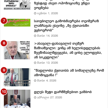
ზუსტად ასეთ ოპოზიციაზე უნდა
ჩვენ ვთვლით
, რომ საზოგადოებაში მომწიფდა აზრი
ეოცნება
ხალხის მიერ ხელისუფლების გასამართლების
ივნისი 1, 2026
თაობაზე. მართლაც, დადგა დრო ხალხმა
საიუბილეო გამოხმაურება თეიმურაზ
გაასამართლოს ხელისუფლება. ეს უნდა იყოს ”მოქ-
ლანჩავას ესეიზე „მე ქუთაისში
კავშირისა” და მისი პოლიტიკური მემკვიდრე ”ნაც.
ვცხოვრობ“
მოძრაობა-დემოკრატების” პიოლიტიკური
მაისი 14, 2026
სასამართლო.
>ასავალ-დასავალი) თემურ
შაშიაშვილი: ვინც ამ ხელისუფლებას
შეეწინააღმდეგება, ან ციხე ელოდება,
ჩვენ ვთავაზობთ პოლიტიკურ პარტიებს
– ვთქვათ უარი
ან სიკვდილი”
სახელისუფლებო სკამებზე, ხალხიც მეტად
მაისი 13, 2026
დაგვიჯერებს და ეს ხელისუფლებაც მალე
“მადლობა ქუთაისს ამ სიმაღლეზე რომ
დამთავრდება.
ამომიყვანა !”
მაისი 4, 2026
ჩვენ, ასევე ვთავაზობთ პოლიტიკურ პარტიებს,
რომ
ვიფიქროთ ეროვნული თანხმობის ხელისუფლებაზე –
დღეს მეტი დარწმუნებით ვამბობ
დარბაისელ, გაწონასწორებულ და სახელმწიფო
აპრილი 27, 2026
აზროვნების პროფესიონალთა ხელისუფლებაზე.