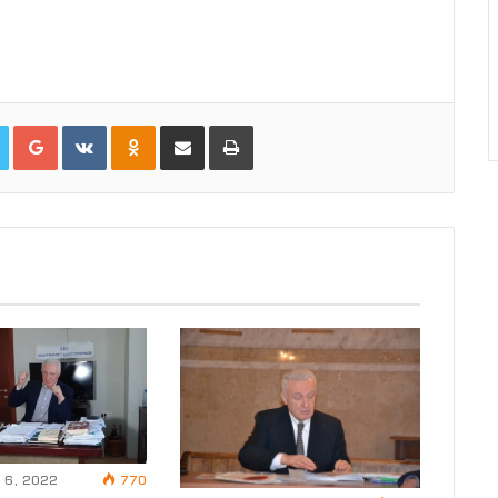
Twitter
Google+
VKontakte
Odnoklassniki
Share via Email
პრინტი
 6, 2022
770