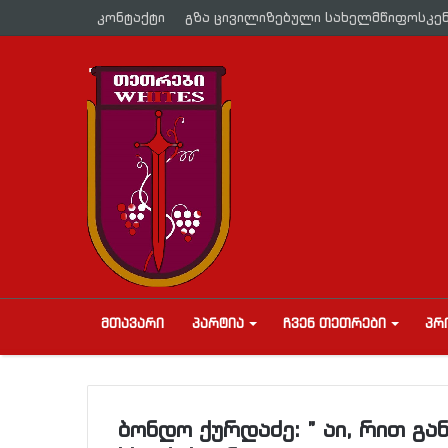
კონტაქტი
გზა ცივილიზებული სახელმწიფოსკე
ᲛᲗᲐᲕᲐᲠᲘ
ᲞᲐᲠᲢᲘᲐ
ᲩᲕᲔᲜ ᲗᲔᲗᲠᲔᲑᲘ
ᲞᲠ
ბონდო ქურდაძე: ” აი, რით გან