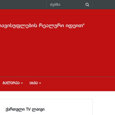
ᲒᲐᲚᲔᲠᲔᲐ
ᲡᲮᲕᲐ
ქართული TV ლაივი