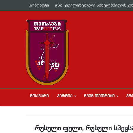
კონტაქტი
გზა ცივილიზებული სახელმწიფოსკე
ᲛᲗᲐᲕᲐᲠᲘ
ᲞᲐᲠᲢᲘᲐ
ᲩᲕᲔᲜ ᲗᲔᲗᲠᲔᲑᲘ
ᲞᲠ
რუსული ფული, რუსული სპეცსა