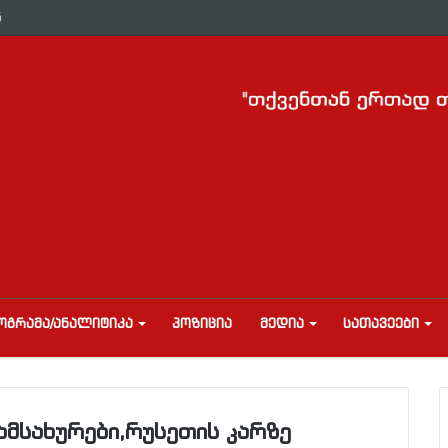
ნ
ᲝᲒᲠᲐᲛᲐ/ᲐᲜᲐᲚᲘᲢᲘᲙᲐ
ᲞᲝᲖᲘᲪᲘᲐ
ᲛᲔᲓᲘᲐ
ᲡᲐᲗᲐᲕᲔᲔᲑᲘ
მსახურები,რუსეთის კარზე