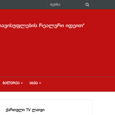
ᲒᲐᲚᲔᲠᲔᲐ
ᲡᲮᲕᲐ
ქართული TV ლაივი