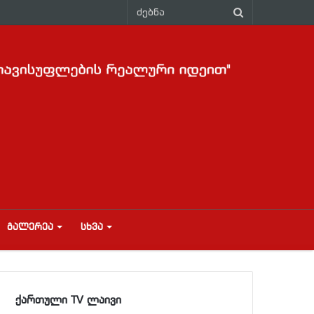
ᲒᲐᲚᲔᲠᲔᲐ
ᲡᲮᲕᲐ
ქართული TV ლაივი