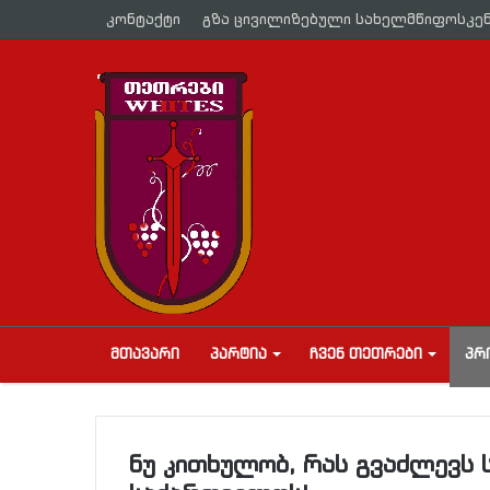
კონტაქტი
გზა ცივილიზებული სახელმწიფოსკე
ᲛᲗᲐᲕᲐᲠᲘ
ᲞᲐᲠᲢᲘᲐ
ᲩᲕᲔᲜ ᲗᲔᲗᲠᲔᲑᲘ
ᲞᲠ
ნუ კითხულობ, რას გვაძლევს 