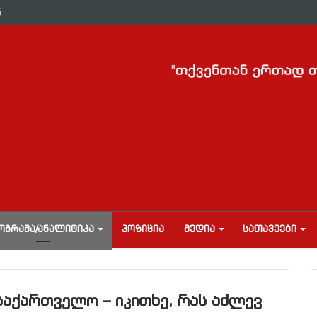
ნ
ᲝᲒᲠᲐᲛᲐ/ᲐᲜᲐᲚᲘᲢᲘᲙᲐ
ᲞᲝᲖᲘᲪᲘᲐ
ᲛᲔᲓᲘᲐ
ᲡᲐᲗᲐᲕᲔᲔᲑᲘ
საქართველო – იკითხე, რას აძლევ