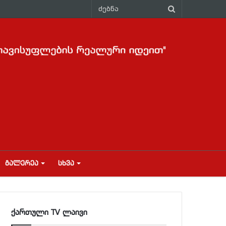
ᲒᲐᲚᲔᲠᲔᲐ
ᲡᲮᲕᲐ
ქართული TV ლაივი