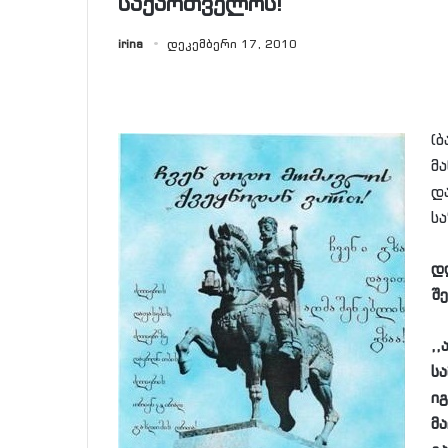
საქართველოს!
irina
დეკემბერი 17, 2010
(
მ
დ
ს
დ
შ
,
ს
ი
მ