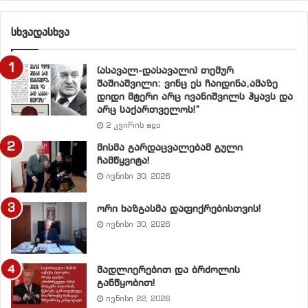
ძალებს, ქედს იხრიან გარედან მართვადი
სხვადასხვა
პოლიტიკური ძალების, არასამთავრობო
ორგანიზაციების მედიის საშუალებების წინაშე.
ყოველივე ამის შედეგია, რომ საქართველოში
(ასავალ-დასავალი) თემურ
შაშიაშვილი: ვინც ეს ჩაიდინა,ამაზე
პოლიტიკამ გონებაც დაკარგა და ზნეობაც.
დიდი მტერი არც ივანიშვილს ჰყავს და
არც საქართველოს!”
20 წელია, ქვეყანა მოჯადოებულ წრეზე ტრიალებს და
2 კვირის ago
გამოსავალი მხოლოდ მაშინ მოიძებნება, როცა
მისმა გარდაცვალებამ გული
გაეცემა პასუხი კითხვას, თუ რატომ ხდება ეს . ჩვენი
ჩამწყვიტა!
ძალისხმევა სწორედ აქეთ იქნება მიმართული.
ივნისი 30, 2026
ორი ხაზგასმა დაფიქრებისთვის!
ივნისი 30, 2026
1
.
მასობრივი იმედგაცრუება
მადლიერებით და ბრძოლის
2.
პოლიტიკური ვასალიზმი
განწყობით!
ივნისი 22, 2026