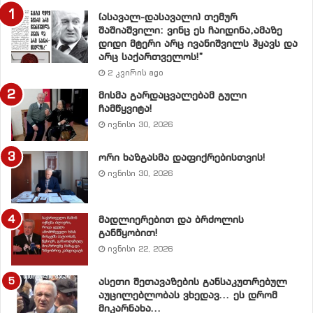
კითხვაც უსუსურად და ბოლოხარისხოვნად მეჩვენება,
(ასავალ-დასავალი) თემურ
შაშიაშვილი: ვინც ეს ჩაიდინა,ამაზე
თუ ვინ დაიწყო ომი – სააკაშვილმა თუ რუსულმა
დიდი მტერი არც ივანიშვილს ჰყავს და
მხარემ? – ჩემთვის არაფრისმთქმელი კითხვა,
არც საქართველოს!”
რომელზეც აიგო ტალიავინის კომისიის
2 კვირის ago
მრავალგვერდიანი დასკვნა.
მისმა გარდაცვალებამ გული
ჩამწყვიტა!
მე კი ამ ომთან მიმართებაში დღემდე სულ სხვა კითხვა
ივნისი 30, 2026
მიჩნდება. რატომ არ მიიღეს სათანადო ზომები იმ
დიდმა სახელმწიფოებმა, ვინც თითქოსდა ჩვენს
ორი ხაზგასმა დაფიქრებისთვის!
ივნისი 30, 2026
მოსატყუებლად ზურგს უმაგრებდა ჩვენს პრეზიდენტს?
რატომ დაუშვეს ეს ომი? როგორ არ შეეძლოთ ამ ომის
შეჩერება?
მადლიერებით და ბრძოლის
განწყობით!
ამ ომში ჩადებული ხარჯებით ბევრად უკეთესი საქმის
ივნისი 22, 2026
გაკეთება შეიძლებოდა… აეშენებინათ ერთი დიდი
ასეთი შეთავაზების განსაკუთრებულ
ფაბრიკა ან ქარხანა საქართველოში, სადაც
აუცილებლობას ვხედავ… ეს დრომ
დასაქმდებოდა ჩვენი ხალხი, მოეძებნათ ჩვენს
მიკარნახა…