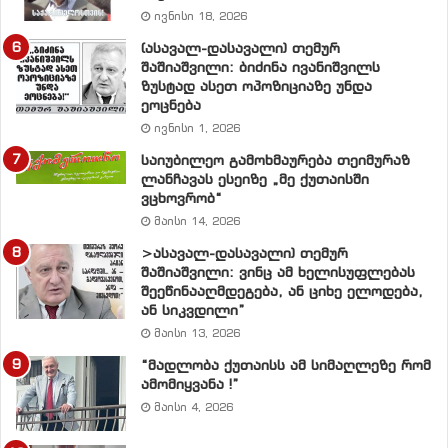
კეთილისმსურველ უცხოელ სახელმწიფოებს
ივნისი 18, 2026
საქართველოში შექმნილი პროდუქციისათვის
(ასავალ-დასავალი) თემურ
სარეალიზაციო ევროპული ბაზარი და ხელი შეეწყოთ
შაშიაშვილი: ბიძინა ივანიშვილს
ზუსტად ასეთ ოპოზიციაზე უნდა
ქართული ოჯახების ძლიერებისა და
ეოცნება
გამრავლებისათვის, რომელთა 70% დანგრეულია
ივნისი 1, 2026
ეკონომიკური სიდუხჭირის გამო.
საიუბილეო გამოხმაურება თეიმურაზ
ლანჩავას ესეიზე „მე ქუთაისში
სწორედ რომ ამ ომში მოტყუებულ ჩვენს პრეზიდენტზე
ვცხოვრობ“
თქვა უარი ქართველმა ხალხმა, რომელიც დარწმუნდა
მაისი 14, 2026
მის წინდაუხედავ დიპლომატიასა და პოლიტიკაში,
>ასავალ-დასავალი) თემურ
უარი განუცხადა მის მიერ დანერგილ „გათიშე და
შაშიაშვილი: ვინც ამ ხელისუფლებას
შეეწინააღმდეგება, ან ციხე ელოდება,
იბატონეს“ პრინციპს, ასევე, ქვეყანაში გამეფებულ
ან სიკვდილი”
მცირე ჯგუფის უზურპაციას, რაც მან თავს მოახვია
მაისი 13, 2026
ხალხს და ქართული კანონმდებლობისა და
“მადლობა ქუთაისს ამ სიმაღლეზე რომ
საქართველოს კონსტიტუციის უხეშ დარღვევაში
ამომიყვანა !”
გადაიზარდა.
მაისი 4, 2026