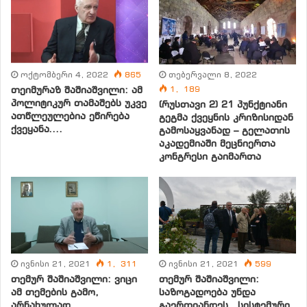
პოლიტიკური გამოცდილება გვაქვს პოზიციასაც და
ოპოზიციასაც.
23 წლის დევნილობის სტატუსმა, ასევე, ქვეყანაში
თებერვალი 8, 2022
ოქტომბერი 4, 2022
865
მიმდინარე პოლიტიკურმა და უსამართლო პროცესებმა
1, 189
თეიმურაზ შაშიაშვილი: ამ
პოლიტიკაში ხელახლა ჩამაბა.
პოლიტიკურ თამაშებს უკვე
(რუსთავი 2) 21 პუნქტიანი
ათწლეულებია ეწირება
გეგმა ქვეყნის კრიზისიდან
ქვეყანა….
ოცდასამი წელი თითოეული დილა თენდებოდა იმ
გამოსაყვანად – გელათის
აკადემიაში მეცნიერთა
იმედით, რომ ჩვენს კერიას უნდა დავბრუნებოდით,
კონგრესი გაიმართა
მაგრამ – ამაოდ… ეს იმედი საბოლოოდ ჩაქრა 2008
წლის აგვისტოს ომის შემდგომ, როდესაც ტკივილს
ტკივილი დაემატა, ტრაგედიას – ტრაგედია, მსხვერპლს
– მსხვერპლი და ზარალს – ზარალი, რომელმაც
პოლიტიკური სიტუაცია გამოუვალ ჩიხში შეიყვანა და
წლებით უკან ჩარჩენილების ეპოქაში გადაგვაგდო
ივნისი 21, 2021
1, 311
ივნისი 21, 2021
599
მათი ხელით, ვინც „ჩარჩენილებს“ უწოდებს საკუთარ
თემურ შაშიაშვილი: ვიცი
თემურ შაშიაშვილი:
ხალხს!
ამ თემების გამო,
საზოგადოება უნდა
არნახულად
გაერთიანდეს სისტემური