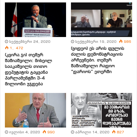
Во время своего визита я убеждал, что нашего президента
никто всерьез не воспринимает. Саакашвили – пришедший с
улицы президент, соответственно, у него уличный парламент
и им же назначенная оппозиция.
სექტემბერი 24, 2020
სექტემბერი 19, 2020
986
– В последнее время вновь активизировались российские
1, 472
(ვიდეო) ეს არის ფულის
военные подразделения. Как вы думаете, существует ли в
ძალის დემონსტრაციის
(კვირა.ჯი) თემურ
არჩევნები. თემურ
შაშიაშვილი: მიხეილ
нашей стране реальная опасность начала новой войны?
შაშიაშვილი რადიო
სააკაშვილს თითო
“დარიოს” ეთერში
დეპუტატის გაყვანა
– Саакашвили обанкротился, а президент, который даже
პარლამენტში 3-4
მილიონი უჯდება
ценой кровопролития готов сохранить свое кресло, опаснее
всего. С 1995-го года, когда из Саакашвили делали героя, я
говорил, что он несерьезен и опасен для страны. Те, кто
хвалил Саакашвили, сегодня выступают и ругают своего
бывшего фаворита-президента.
Меня Саакашвили умолял быть вместе с ним. Но я тогда же
ივლისი 4, 2020
990
აპრილი 14, 2020
827
сказал, что с Саакашвили и Жвания никогда не буду