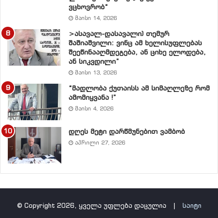
არც ცხოვრებაში – ის ასეთია და სხვაგვარად არ
ვცხოვრობ“
ძალუძს.
მაისი 14, 2026
უძველესი და კეთილშობილი რემდენიმე ქართული
>ასავალ-დასავალი) თემურ
გვარის შთამომავალი, თავად არის განსახიერება
შაშიაშვილი: ვინც ამ ხელისუფლებას
შეეწინააღმდეგება, ან ციხე ელოდება,
კეთილშობილებისა, სუფთა დამოკიდებულებისა
ან სიკვდილი”
ყველაფერი იმის მიმართ, რასაც ეხება, რაშიც
მაისი 13, 2026
მონაწილეობას იღებს, რის ცხოვრებისეულ უღელსაც
“მადლობა ქუთაისს ამ სიმაღლეზე რომ
ეწევა.
ამომიყვანა !”
ყოველივე აღნიშნულის დაწერა განაპირობა
მაისი 4, 2026
ადამიანურმა ვალდებულებამ, რომელიც თავისი
კაცური ურთიერთობებით დაგვაკისრა ბატონმა დიმამ.
დღეს მეტი დარწმუნებით ვამბობ
აპრილი 27, 2026
მაგრამ, გარდა ამისა არის კიდევ ერთი – მორალური
ვალდებულება, რომელიც განაპირობა კონკრეტულმა
ფაქტმა;
,,ნაციონალურმა“ ხელისუფლებამ ბატონი დიმა
განსაკუთრებით მას შემდეგ აითვალწუნა, რაც 2009
© Copyright 2026, ყველა უფლება დაცულია |
საიტი
წლის მაისში ,,საქართველოს ხალხთა ასამბლეის“