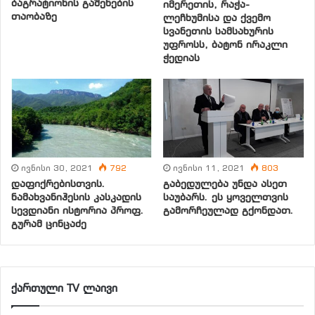
დროისათვის ,,ქართულ-ოსური მისიის“
ბაგრატიონის გაშენების
იმერეთის, რაჭა-
თაობაზე
ლეჩხუმისა და ქვემო
წარმომადგენლები მინისტრს შეხვდებიან და პირადად
სვანეთის სამსახურის
მოისმენენ მის გადაწყვეტილებას.
უფროსს, ბატონ ირაკლი
,,ქართულ-ოსური მისიის“ მიერ მომზადებული
ჭედიას
მიმართვის ტექსტს საქართველოს კულტურის
მინისტრისადმი სრულად გთავაზობთ:
საქართველოს კულტურის მინისტრს
ივნისი 30, 2021
792
ივნისი 11, 2021
803
დაფიქრებისთვის.
გაბედულება უნდა ასეთ
ნამახვანიჰესის კასკადის
საუბარს. ეს ყოველთვის
სევდიანი ისტორია პროფ.
გამორჩეულად გქონდათ.
გურამ ცინცაძე
ბატონ გურამ ოდიშარიას
ბატონო გურამ,
ქართული TV ლაივი
,,ქართულ-ოსური მისია“ მოხარულია, რომ ეძლევა