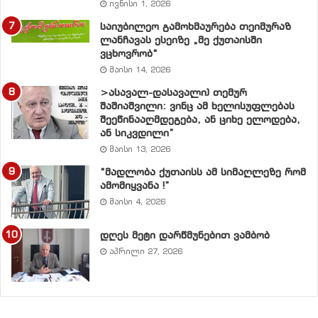
ივნისი 1, 2026
ცალკეულ პოლიტიკოსთა პოლიტიკურ პარტიათა
საიუბილეო გამოხმაურება თეიმურაზ
პრიმიტიული აზროვნების აგიტპუნქტებად იქცნენ
ლანჩავას ესეიზე „მე ქუთაისში
ტელევიზიები, ქართული აზროვნების გასაჭირი არ
ვცხოვრობ“
არის?
მაისი 14, 2026
>ასავალ-დასავალი) თემურ
განა
ის, რომ ათწლეულებია, რეალურ
შაშიაშვილი: ვინც ამ ხელისუფლებას
შეეწინააღმდეგება, ან ციხე ელოდება,
კოლონიზატორს მეგობრად და მოჩვენებით ბელადს
ან სიკვდილი”
მხსნე-ლად აღვიქვამთ, ქართული აზროვნების
მაისი 13, 2026
გასაჭირი არ არის?
“მადლობა ქუთაისს ამ სიმაღლეზე რომ
ამომიყვანა !”
განა
ის, რაც ოც წელზე მეტია, უგულებელყოფილია –
მაისი 4, 2026
პროფესიონალიზმი, გამოცდილება,
კეთილსინდისიერება, ქვეყნისადმი ერთგულება,
დღეს მეტი დარწმუნებით ვამბობ
შეცვლილია ხელისუფალთათვის ერთგულებით და
აპრილი 27, 2026
ქვეყანა იმართება ემოციით, სუბიექტური
მოსაზრებებით, რომ სახელმწიფო არ არის
ორიენტირებული ძლიერზე, რომ ამის შედეგად