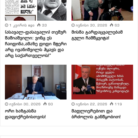
გახლდათ ღირსეული მცდელობა სახელმწიფო
აზროვნებაში და მმართველობაში პარლამენტარიზმის
დანერგვისა.
1 კვირის ago
33
ივნისი 30, 2026
63
(ასავალ-დასავალი) თემურ
მისმა გარდაცვალებამ
ჩვენ
გვაერთიანებს ბიბლიური სიბრძნე:
მთავარში
–
შაშიაშვილი: ვინც ეს
გული ჩამწყვიტა!
ჩაიდინა,ამაზე დიდი მტერი
ერთობა
,
სადავოში
–
თავისუფლება
,
მაგრამ
არც ივანიშვილს ჰყავს და
ყველაფერში
სიყვარული
.
არც საქართველოს!”
ჩვენ შეიძლება ბევრი რამით განვსხვავდებოდეთ
ერთმანეთისგან: ასაკით, მსოფლმხედველობით,
მრწამსით, ეროვნული კუთვნილებით, სოციალური
მდგომარეობით… მაგრამ მთავარში, სამშობლოში,
გვაქვს ერთობა და ერთნი ვართ იმაში, რომ ჩვენი
ივნისი 30, 2026
60
ივნისი 22, 2026
119
მოქმედების საფუძველი იქნება სიყვარული.
ორი ხაზგასმა
მადლიერებით და
დაფიქრებისთვის!
ბრძოლის განწყობით!
„
ქართული
დარბაზი
“
გახლავთ საკრებულო იმ
ადამიანთა, რომელთაც გული შესტკივათ ქართული