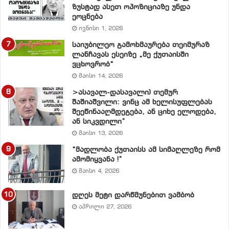
პროდუქტის ხელფასოტევადობა, თითქმის 40
ზუსტად ასეთ ოპოზიციაზე უნდა
ეოცნება
პროცენტია [1](იხ. დანართი).
ივნისი 1, 2026
საიუბილეო გამოხმაურება თეიმურაზ
უფრო მეტიც.
ლანჩავას ესეიზე „მე ქუთაისში
ვცხოვრობ“
ხელფასმა ჯერ ვერ დაიბრუნა შინამეურნეობათა
მაისი 14, 2026
ძირითადი შემოსავლების სტატუსი, ხოლო საშუალო
>ასავალ-დასავალი) თემურ
ხელფასმა, როგორც უკვე ითქვა,
შაშიაშვილი: ვინც ამ ხელისუფლებას
შეეწინააღმდეგება, ან ციხე ელოდება,
ფაქტობრივად
დაკარგა
თავისი
საერთაშორისო
ან სიკვდილი”
შედარებადობის სოციალურ-ეკონომიკური ფუნქცია –
მაისი 13, 2026
შემოსავლების ფორმების დივერსიფიცირებისა და
“მადლობა ქუთაისს ამ სიმაღლეზე რომ
დაქირავებით დასაქმებულთა მეტად დაბალი წილის
ამომიყვანა !”
გამო.
მაისი 4, 2026
მიუხედავად შინამეურნეობათა შემოსავლების
დღეს მეტი დარწმუნებით ვამბობ
მნიშვნელოვანი ზრდისა, მისი ზრდის ტემპი დაბალია
აპრილი 27, 2026
ქვეყნის ეკონომიკური ზრდის მთავარი ინდიკატორის –