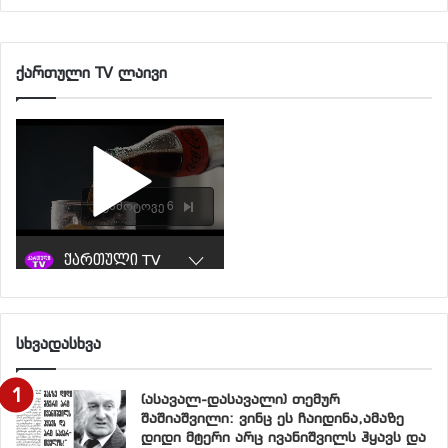
მაჩვენებლებს.
ამავე დროს, შეინიშნება იმ სხვაობის შემცირება, რაც
ქართული TV ლაივი
ანაზღაურებით შრომითი საქმიანობიდან მიღებულ
შემოსავლებს აქვთ შინამეურნეობათა მთლიან და
ფულად შემოსავლებში:
თუ 2003 წელს ეს სხვაობა შეადგენდა 7.5
პროცენტს, 2010 წლისთვის იგი 5 პროცენრტამდე
შემცირდა, ძირითადად ნატურალური შემოსავლების
სწრაფი შემცირების გამო.
გრაფიკი N 20
სხვადასხვა
(ასავალ-დასავალი) თემურ
შაშიაშვილი: ვინც ეს ჩაიდინა,ამაზე
დიდი მტერი არც ივანიშვილს ჰყავს და