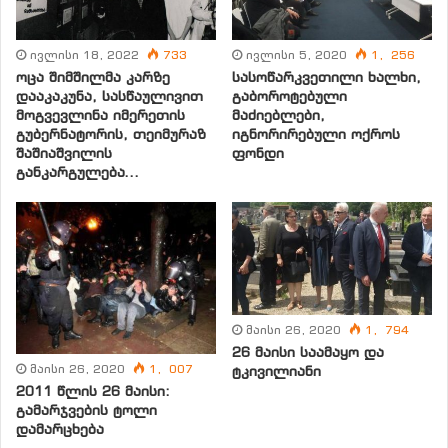
ივლისი 18, 2022
733
ივლისი 5, 2020
1, 256
ოცა შიმშილმა კარზე
სასოწარკვეთილი ხალხი,
დააკაკუნა, სასწაულივით
გაბოროტებული
მოგვევლინა იმერეთის
მაძიებლები,
გუბერნატორის, თეიმურაზ
იგნორირებული ოქროს
შაშიაშვილის
ფონდი
განკარგულება…
შინამეურნეობათა საერთო შემოსავლების
მხოლოდ მესამედზე ნაკლები (32%) მოდის
შემოსავლებზე დაქირავებით დასაქმებიდან.
აღნიშნული ინდიკაატორის წილი, ბოლო წლებში
სისტემატურად იზრდება, 2003 წელთან შედარებით
მაისი 26, 2020
1, 794
იგი გაიზარდა 12 პროცენტული პუნქტით (2003წ. –
26 მაისი საამაყო და
მაისი 26, 2020
1, 007
ტკივილიანი
20.0%),
თუმცა
,
ჯერაც მნიშვნელოვნად ჩამორჩება
,
2011 წლის 26 მაისი:
როგორც განვითარებული საბაზრო ეკონომიკის
გამარჯვების ტოლი
მქონე ქვეყნების, ისე ჩვენი ქვეყნის ადრეული წლების
დამარცხება