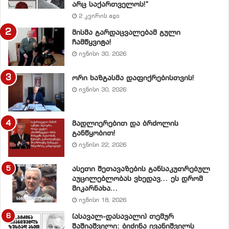
არც საქართველოს!”
2 კვირის ago
მისმა გარდაცვალებამ გული
ჩამწყვიტა!
ივნისი 30, 2026
ორი ხაზგასმა დაფიქრებისთვის!
ივნისი 30, 2026
მადლიერებით და ბრძოლის
ბოლო წლებში ასევე მნიშვნელოვნადაა გაზრდილი
განწყობით!
საქრთველოს მთლიანი შიდა პროდუქტის
ივნისი 22, 2026
ხელფასოტევადობა
(2003 წლის 6 პროცენტიდან 2010
ასეთი შეთავაზების განსაკუთრებულ
წლის 23 პროცენტამდე).
აუცილებლობას ვხედავ… ეს დრომ
მიკარნახა…
თუმცა, ამ მაჩვენებლითაც საქართველო
ივნისი 18, 2026
მნიშვნელოვნად ჩამორჩება განვითარებული საბაზრო
(ასავალ-დასავალი) თემურ
ეკონომიკის ქვეყნებს, სადაც მთლიანი შიდა
შაშიაშვილი: ბიძინა ივანიშვილს