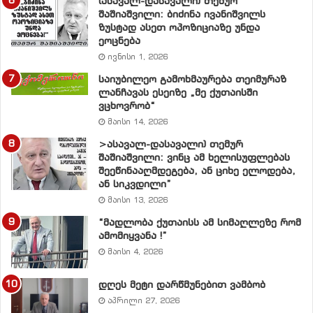
(ასავალ-დასავალი) თემურ
გადაწყვეტილება, რომელსაც ერთა
შაშიაშვილი: ბიძინა ივანიშვილს
თანამეგობრობისათვის დიდი ზიანის მოტანა შეუძლია.
ზუსტად ასეთ ოპოზიციაზე უნდა
ეოცნება
ივნისი 1, 2026
ჩვენ სიამაყით ვამბობთ, რომ ოლიმპიური თამაშები
კაცობრიობის დიდი მონაპოვარია, რომ ჩვენი დროის
საიუბილეო გამოხმაურება თეიმურაზ
ლანჩავას ესეიზე „მე ქუთაისში
ოლიმპიური თამაშების აღორძინების გადაწყვეტილება
ვცხოვრობ“
მიიღეს დიდმა მოაზროვნეებმა, დიდმა ჰუმანისტებმა.
მაისი 14, 2026
>ასავალ-დასავალი) თემურ
მათ კარგად ესმოდათ ოლიმპიური თამაშების
შაშიაშვილი: ვინც ამ ხელისუფლებას
დუალისტური არსი:
შეეწინააღმდეგება, ან ციხე ელოდება,
ან სიკვდილი”
მაისი 13, 2026
ერთი მხრივ, – საერთაშორისო თანამეგობრობის
მშვიდობიანი თანაარსებობის უზრუნველყოფა;
“მადლობა ქუთაისს ამ სიმაღლეზე რომ
ამომიყვანა !”
მაისი 4, 2026
მეორე მხრივ, – ეროვნული ინტერესების დასაცავად
ცალკეულ სახელმწიფოთა ჯანმრთელი
დღეს მეტი დარწმუნებით ვამბობ
ახალგაზრდობის აღზრდა.
აპრილი 27, 2026