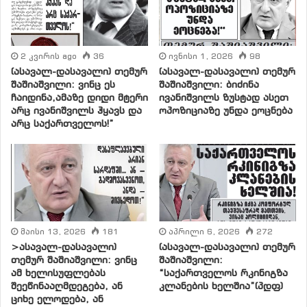
ღრმადპატივცემულო ბატონო როგე,
ეს გახლავთ სპორტისა და ოლიმპიური კომიტეტის
მეგობართა მშვიდობიანი გზავნილი.
2 კვირის ago
36
ივნისი 1, 2026
98
(ასავალ-დასავალი) თემურ
(ასავალ-დასავალი) თემურ
შაშიაშვილი: ვინც ეს
შაშიაშვილი: ბიძინა
ჩვენ, ძირითადად, აქტიური სპორტისაგან შორს
ჩაიდინა,ამაზე დიდი მტერი
ივანიშვილს ზუსტად ასეთ
მდგომი ადამიანები, რომელთაც პირდაპირი
არც ივანიშვილს ჰყავს და
ოპოზიციაზე უნდა ეოცნება
არც საქართველოს!”
კავშირები და პირადული ინტერესები არ გაგვაჩნია ამ
სფეროში, მაგრამ ვცხოვრობთ სპორტით – დიდად
დაგვაფიქრა ცნობამ, რომელიც ერთდროულად
ძნელად დასაჯერებელიც არის, რეალურიცა და
სამომავლოდ უფრო დიდი შეშფოთების საშიშროების
შემცველიც. მან უკვე შოკი მოჰგვარა ყველას, ვინც კი
მაისი 13, 2026
181
აპრილი 6, 2026
272
პატივს სცემს ოლიმპიურ ოჯახს, ოლიმპიურ
>ასავალ-დასავალი)
(ასავალ-დასავალი) თემურ
აზროვნებას, ოლიმპიურ ფილოსოფიას, რომლის
თემურ შაშიაშვილი: ვინც
შაშიაშვილი:
ამოსავალი წერტილი ყოველთვის იყო მშვიდობიანი
ამ ხელისუფლებას
“საქართველოს რკინიგზა
შეეწინააღმდეგება, ან
კლანების ხელშია”(პდფ)
მსოფლიო, ჰარმონიულად განვითარებული
ციხე ელოდება, ან
მოაზროვნე და ათლეტი ადამიანის სულისა და